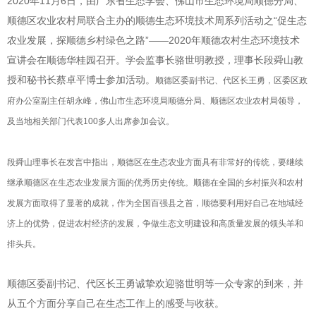
2020年11月6日，
由广东省生态学会、佛山市生态环境局顺德分局、
顺德区农业农村局联合主办的
顺德生态环境技术周系列活动之“促生态
农业发展，探顺德乡村绿色之路”——2020年顺德农村生态环境技术
宣讲会在顺德华桂园召开。学会监事长骆世明教授，理事长段舜山教
授和秘书长蔡卓平博士参加活动。
顺德区委副书记、代区长王勇，区委区政
府办公室副主任胡永峰，佛山市生态环境局顺德分局、顺德区农业农村局领导，
及当地相关部门代表100多人出席参加会议。
段舜山理事长在发言中指出，顺德区在生态农业方面具有非常好的传统，要继续
继承顺德区在生态农业发展方面的优秀历史传统。顺德在全国的乡村振兴和农村
发展方面取得了显著的成就，作为全国百强县之首，顺德要利用好自己在地域经
济上的优势，促进农村经济的发展，争做生态文明建设和高质量发展的领头羊和
排头兵。
顺德区委副书记、代区长王勇
诚挚欢迎骆世明等一众专家的到来，并
从五个方面分享自己在生态工作上的感受与收获。