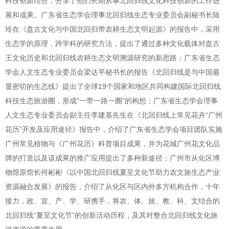
科技创新结合，分享了他们长期从事北回归线文化科技创新的工作进
展和成果。广东省生态学会理事北回归线生态专业委员会副秘书长陆
玲在《盘古文化与中国北回归带农耕生态文明起源》的报告中，采用
生态学的原理，跨学科的研究方法，提出了通过多种文化载体对盘古
王文化历史和北回归线农耕生态文明溯源研究的新思路；广东省生态
学会人文生态专业委员会梁达平秘书长的报告《北回归线是与中国最
显密切的生态线》提出了全球19个国家和地区共同构建国际北回归线
科技生态旅游圈，形成“一带一路一圈”的构想；广东省生态学会理事
人文生态专业委员会副主任李建基先生在《北回归线上常见花卉“广州
花历”开发及应用途径》报告中，介绍了广东省生态学会项目团队实施
广州常见植物与《广州花历》科普项目成果，并为花城广州花文化品
牌的打造以及该成果的推广应用提出了多种新途径；广州市从化区博
物馆原馆长何彬彬《以中国北回归线夏至文化节助力农文旅生态产业
资源融合发展》的报告，介绍了从化区与区内外多方机构合作，十年
接力，政、宣、产、学、研携手，将农、体、旅、教、科、文结合的
北回归线“夏至文化节”的创新活动历程，及其对整合北回归线文化旅