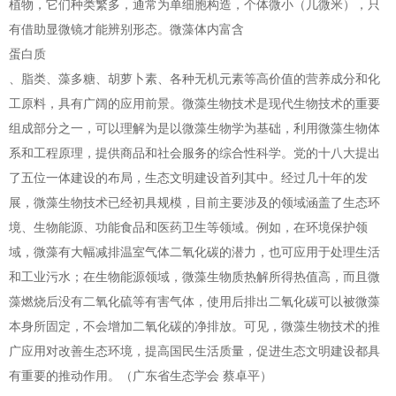
植物，它们种类繁多，通常为单细胞构造，个体微小（几微米），只
有借助显微镜才能辨别形态。微藻体内富含
蛋白质
、脂类、藻多糖、胡萝卜素、各种无机元素等高价值的营养成分和化
工原料，具有广阔的应用前景。微藻生物技术是现代生物技术的重要
组成部分之一，可以理解为是以微藻生物学为基础，利用微藻生物体
系和工程原理，提供商品和社会服务的综合性科学。党的十八大提出
了五位一体建设的布局，生态文明建设首列其中。经过几十年的发
展，微藻生物技术已经初具规模，目前主要涉及的领域涵盖了生态环
境、生物能源、功能食品和医药卫生等领域。例如，在环境保护领
域，微藻有大幅减排温室气体二氧化碳的潜力，也可应用于处理生活
和工业污水；在生物能源领域，微藻生物质热解所得热值高，而且微
藻燃烧后没有二氧化硫等有害气体，使用后排出二氧化碳可以被微藻
本身所固定，不会增加二氧化碳的净排放。可见，微藻生物技术的推
广应用对改善生态环境，提高国民生活质量，促进生态文明建设都具
有重要的推动作用。（广东省生态学会 蔡卓平）